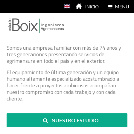
MENU
INICIO
Servicios
Somos una empresa familiar con más de 74 años y
tres generaciones presentando servicios de
agrimensura en todo el país y en el exterior.
Brindamos apoyo y asesoramiento en
Nombre (requerido)
Urbanizaciones, Shopping centers, Condo-hoteles,
El equipamiento de última generación y un equipo
Complejos edilicios y Obras civiles, así como servicios
humano altamente especializado acostumbrado a
al sector rural para aplicaciones agropecuarias, entre
hacer frente a proyectos ambiciosos acompañan
Tu correo electrónico (requerido)
otros.
nuestro compromiso con cada trabajo y con cada
cliente.
Planos en general (mensura, subdivisiones, etc.)
Asesoramiento legal
Asunto
Propiedad Horizontal
NUESTRO ESTUDIO
Urbanizaciones